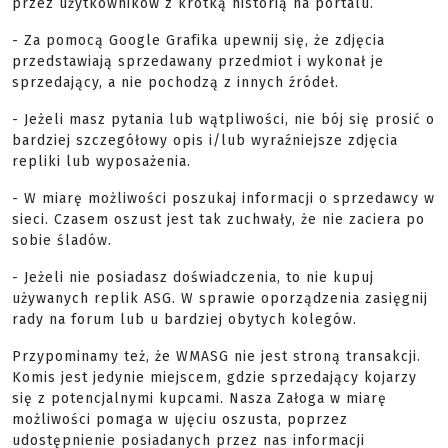
przez użytkowników z krótką historią na portalu.
- Za pomocą Google Grafika upewnij się, że zdjęcia
przedstawiają sprzedawany przedmiot i wykonał je
sprzedający, a nie pochodzą z innych źródeł.
- Jeżeli masz pytania lub wątpliwości, nie bój się prosić o
bardziej szczegółowy opis i/lub wyraźniejsze zdjęcia
repliki lub wyposażenia.
- W miarę możliwości poszukaj informacji o sprzedawcy w
sieci. Czasem oszust jest tak zuchwały, że nie zaciera po
sobie śladów.
- Jeżeli nie posiadasz doświadczenia, to nie kupuj
używanych replik ASG. W sprawie oporządzenia zasięgnij
rady na forum lub u bardziej obytych kolegów.
Przypominamy też, że WMASG nie jest stroną transakcji.
Komis jest jedynie miejscem, gdzie sprzedający kojarzy
się z potencjalnymi kupcami. Nasza Załoga w miarę
możliwości pomaga w ujęciu oszusta, poprzez
udostępnienie posiadanych przez nas informacji