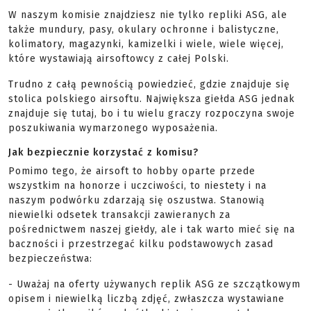
W naszym komisie znajdziesz nie tylko repliki ASG, ale
także mundury, pasy, okulary ochronne i balistyczne,
kolimatory, magazynki, kamizelki i wiele, wiele więcej,
które wystawiają airsoftowcy z całej Polski.
Trudno z całą pewnością powiedzieć, gdzie znajduje się
stolica polskiego airsoftu. Największa giełda ASG jednak
znajduje się tutaj, bo i tu wielu graczy rozpoczyna swoje
poszukiwania wymarzonego wyposażenia.
Jak bezpiecznie korzystać z komisu?
Pomimo tego, że airsoft to hobby oparte przede
wszystkim na honorze i uczciwości, to niestety i na
naszym podwórku zdarzają się oszustwa. Stanowią
niewielki odsetek transakcji zawieranych za
pośrednictwem naszej giełdy, ale i tak warto mieć się na
baczności i przestrzegać kilku podstawowych zasad
bezpieczeństwa:
- Uważaj na oferty używanych replik ASG ze szczątkowym
opisem i niewielką liczbą zdjęć, zwłaszcza wystawiane