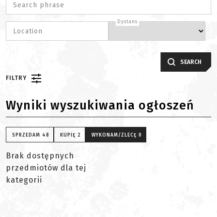
Search phrase
Dystans
Location
SEARCH
FILTRY
Wyniki wyszukiwania ogłoszeń
SPRZEDAM
48
KUPIĘ
2
WYKONAM/ZLECĘ
0
Brak dostępnych
przedmiotów dla tej
kategorii