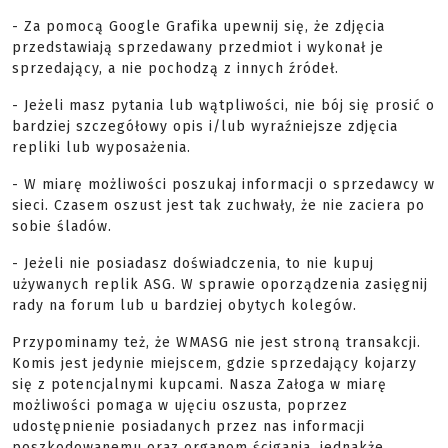
- Za pomocą Google Grafika upewnij się, że zdjęcia
przedstawiają sprzedawany przedmiot i wykonał je
sprzedający, a nie pochodzą z innych źródeł.
- Jeżeli masz pytania lub wątpliwości, nie bój się prosić o
bardziej szczegółowy opis i/lub wyraźniejsze zdjęcia
repliki lub wyposażenia.
- W miarę możliwości poszukaj informacji o sprzedawcy w
sieci. Czasem oszust jest tak zuchwały, że nie zaciera po
sobie śladów.
- Jeżeli nie posiadasz doświadczenia, to nie kupuj
używanych replik ASG. W sprawie oporządzenia zasięgnij
rady na forum lub u bardziej obytych kolegów.
Przypominamy też, że WMASG nie jest stroną transakcji.
Komis jest jedynie miejscem, gdzie sprzedający kojarzy
się z potencjalnymi kupcami. Nasza Załoga w miarę
możliwości pomaga w ujęciu oszusta, poprzez
udostępnienie posiadanych przez nas informacji
poszkodowanemu oraz organom ścigania, jednakże