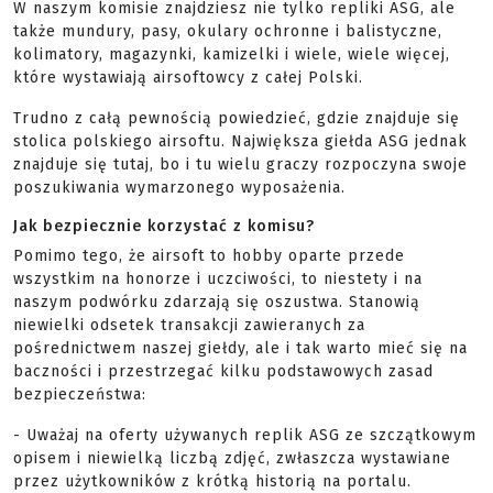
W naszym komisie znajdziesz nie tylko repliki ASG, ale
także mundury, pasy, okulary ochronne i balistyczne,
kolimatory, magazynki, kamizelki i wiele, wiele więcej,
które wystawiają airsoftowcy z całej Polski.
Trudno z całą pewnością powiedzieć, gdzie znajduje się
stolica polskiego airsoftu. Największa giełda ASG jednak
znajduje się tutaj, bo i tu wielu graczy rozpoczyna swoje
poszukiwania wymarzonego wyposażenia.
Jak bezpiecznie korzystać z komisu?
Pomimo tego, że airsoft to hobby oparte przede
wszystkim na honorze i uczciwości, to niestety i na
naszym podwórku zdarzają się oszustwa. Stanowią
niewielki odsetek transakcji zawieranych za
pośrednictwem naszej giełdy, ale i tak warto mieć się na
baczności i przestrzegać kilku podstawowych zasad
bezpieczeństwa:
- Uważaj na oferty używanych replik ASG ze szczątkowym
opisem i niewielką liczbą zdjęć, zwłaszcza wystawiane
przez użytkowników z krótką historią na portalu.