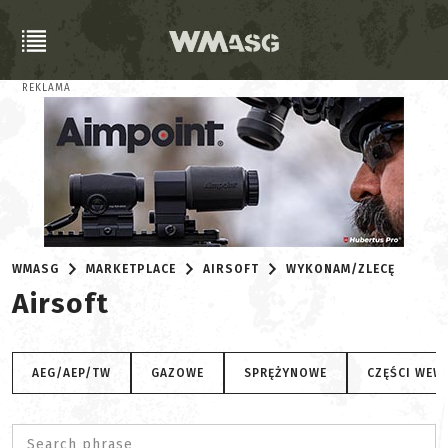
REKLAMA
WMASG
MARKETPLACE
AIRSOFT
WYKONAM/ZLECĘ
Airsoft
AEG/AEP/TW
GAZOWE
SPRĘŻYNOWE
CZĘŚCI WEW
Search phrase