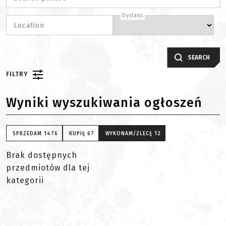
Dystans
Location
SEARCH
FILTRY
Wyniki wyszukiwania ogłoszeń
SPRZEDAM
1476
KUPIĘ
67
WYKONAM/ZLECĘ
12
Brak dostępnych
przedmiotów dla tej
kategorii