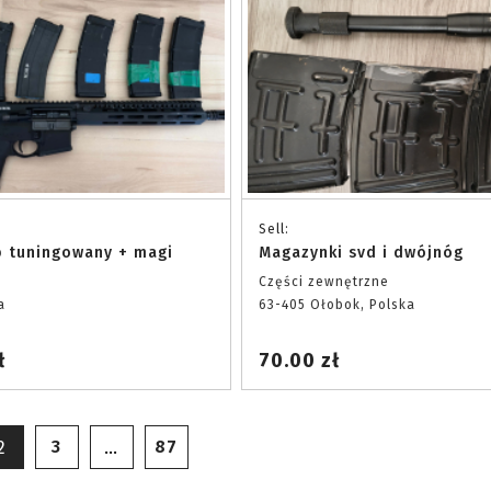
Sell:
 tuningowany + magi
Magazynki svd i dwójnóg
Części zewnętrzne
a
63-405 Ołobok, Polska
ł
70.00 zł
3
87
2
…