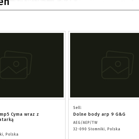
eń
Sell:
mp5 Cyma wraz z
Dolne body arp 9 G&G
atarką
AEG/AEP/TW
32-090 Słomniki, Polska
ki, Polska