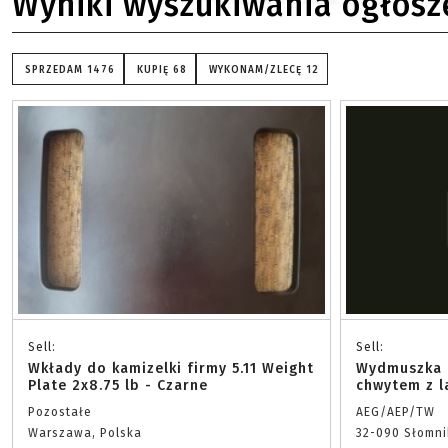
Wyniki wyszukiwania ogłosz
SPRZEDAM
1476
KUPIĘ
68
WYKONAM/ZLECĘ
12
Sell:
Sell:
Wkłady do kamizelki firmy 5.11 Weight
Wydmuszka 
Plate 2x8.75 lb - Czarne
chwytem z l
Pozostałe
AEG/AEP/TW
Warszawa, Polska
32-090 Słomni