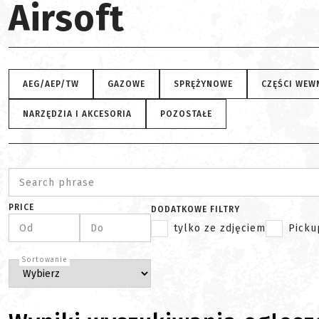
Airsoft
AEG/AEP/TW
GAZOWE
SPRĘŻYNOWE
CZĘŚCI WEW
NARZĘDZIA I AKCESORIA
POZOSTAŁE
Search phrase
PRICE
DODATKOWE FILTRY
Od
Do
tylko ze zdjęciem
Picku
Sortowanie