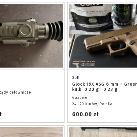
Sell:
Glock 19X ASG 6 mm + Gree
kulki 0,20 g i 0,23 g
rządy celownicze
Gazowe
24-170 Kurów, Polska
ł
600.00 zł