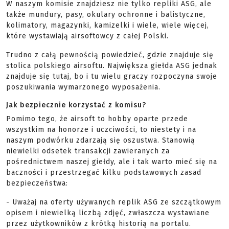
W naszym komisie znajdziesz nie tylko repliki ASG, ale
także mundury, pasy, okulary ochronne i balistyczne,
kolimatory, magazynki, kamizelki i wiele, wiele więcej,
które wystawiają airsoftowcy z całej Polski.
Trudno z całą pewnością powiedzieć, gdzie znajduje się
stolica polskiego airsoftu. Największa giełda ASG jednak
znajduje się tutaj, bo i tu wielu graczy rozpoczyna swoje
poszukiwania wymarzonego wyposażenia.
Jak bezpiecznie korzystać z komisu?
Pomimo tego, że airsoft to hobby oparte przede
wszystkim na honorze i uczciwości, to niestety i na
naszym podwórku zdarzają się oszustwa. Stanowią
niewielki odsetek transakcji zawieranych za
pośrednictwem naszej giełdy, ale i tak warto mieć się na
baczności i przestrzegać kilku podstawowych zasad
bezpieczeństwa:
- Uważaj na oferty używanych replik ASG ze szczątkowym
opisem i niewielką liczbą zdjęć, zwłaszcza wystawiane
przez użytkowników z krótką historią na portalu.