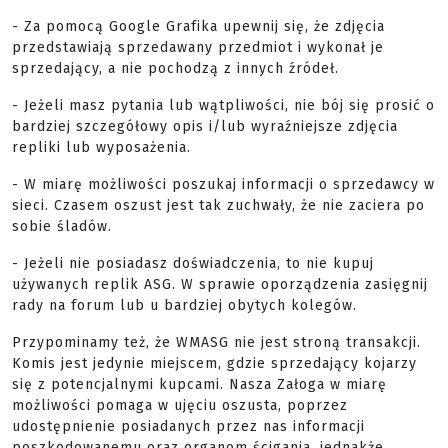
- Za pomocą Google Grafika upewnij się, że zdjęcia
przedstawiają sprzedawany przedmiot i wykonał je
sprzedający, a nie pochodzą z innych źródeł.
- Jeżeli masz pytania lub wątpliwości, nie bój się prosić o
bardziej szczegółowy opis i/lub wyraźniejsze zdjęcia
repliki lub wyposażenia.
- W miarę możliwości poszukaj informacji o sprzedawcy w
sieci. Czasem oszust jest tak zuchwały, że nie zaciera po
sobie śladów.
- Jeżeli nie posiadasz doświadczenia, to nie kupuj
używanych replik ASG. W sprawie oporządzenia zasięgnij
rady na forum lub u bardziej obytych kolegów.
Przypominamy też, że WMASG nie jest stroną transakcji.
Komis jest jedynie miejscem, gdzie sprzedający kojarzy
się z potencjalnymi kupcami. Nasza Załoga w miarę
możliwości pomaga w ujęciu oszusta, poprzez
udostępnienie posiadanych przez nas informacji
poszkodowanemu oraz organom ścigania, jednakże