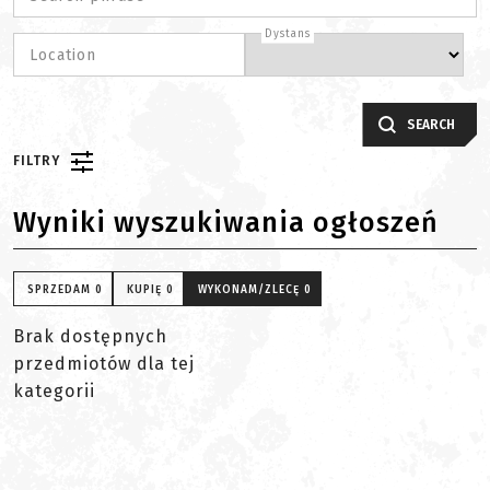
Dystans
Location
SEARCH
FILTRY
Wyniki wyszukiwania ogłoszeń
SPRZEDAM
0
KUPIĘ
0
WYKONAM/ZLECĘ
0
Brak dostępnych
przedmiotów dla tej
kategorii