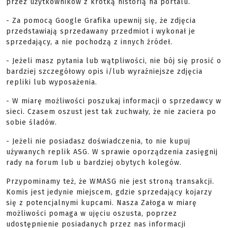
przez użytkowników z krótką historią na portalu.
- Za pomocą Google Grafika upewnij się, że zdjęcia
przedstawiają sprzedawany przedmiot i wykonał je
sprzedający, a nie pochodzą z innych źródeł.
- Jeżeli masz pytania lub wątpliwości, nie bój się prosić o
bardziej szczegółowy opis i/lub wyraźniejsze zdjęcia
repliki lub wyposażenia.
- W miarę możliwości poszukaj informacji o sprzedawcy w
sieci. Czasem oszust jest tak zuchwały, że nie zaciera po
sobie śladów.
- Jeżeli nie posiadasz doświadczenia, to nie kupuj
używanych replik ASG. W sprawie oporządzenia zasięgnij
rady na forum lub u bardziej obytych kolegów.
Przypominamy też, że WMASG nie jest stroną transakcji.
Komis jest jedynie miejscem, gdzie sprzedający kojarzy
się z potencjalnymi kupcami. Nasza Załoga w miarę
możliwości pomaga w ujęciu oszusta, poprzez
udostępnienie posiadanych przez nas informacji