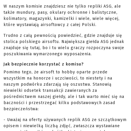
W naszym komisie znajdziesz nie tylko repliki ASG, ale
także mundury, pasy, okulary ochronne i balistyczne,
kolimatory, magazynki, kamizelki i wiele, wiele więcej,
które wystawiają airsoftowcy z całej Polski.
Trudno z całą pewnością powiedzieć, gdzie znajduje się
stolica polskiego airsoftu. Największa giełda ASG jednak
znajduje się tutaj, bo i tu wielu graczy rozpoczyna swoje
poszukiwania wymarzonego wyposażenia.
Jak bezpiecznie korzystać z komisu?
Pomimo tego, że airsoft to hobby oparte przede
wszystkim na honorze i uczciwości, to niestety i na
naszym podwórku zdarzają się oszustwa. Stanowią
niewielki odsetek transakcji zawieranych za
pośrednictwem naszej giełdy, ale i tak warto mieć się na
baczności i przestrzegać kilku podstawowych zasad
bezpieczeństwa:
- Uważaj na oferty używanych replik ASG ze szczątkowym
opisem i niewielką liczbą zdjęć, zwłaszcza wystawiane