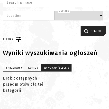
Search phrase
Dystans
Location
SEARCH
FILTRY
Wyniki wyszukiwania ogłoszeń
SPRZEDAM
0
KUPIĘ
0
WYKONAM/ZLECĘ
0
Brak dostępnych
przedmiotów dla tej
kategorii