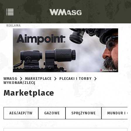
REKLAMA
WMASG
MARKETPLACE
PLECAKI I TORBY
WYKONAM/ZLECĘ
Marketplace
AEG/AEP/TW
GAZOWE
SPRĘŻYNOWE
MUNDUR I O