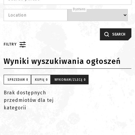
Dystans
Location
SEARCH
FILTRY
Wyniki wyszukiwania ogłoszeń
SPRZEDAM
0
KUPIĘ
0
WYKONAM/ZLECĘ
0
Brak dostępnych
przedmiotów dla tej
kategorii