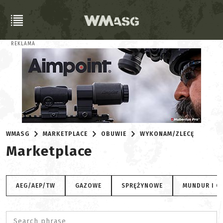
REKLAMA
WMASG
MARKETPLACE
OBUWIE
WYKONAM/ZLECĘ
Marketplace
AEG/AEP/TW
GAZOWE
SPRĘŻYNOWE
MUNDUR I O
Search phrase