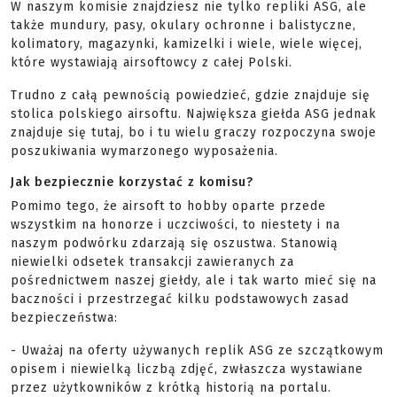
W naszym komisie znajdziesz nie tylko repliki ASG, ale
także mundury, pasy, okulary ochronne i balistyczne,
kolimatory, magazynki, kamizelki i wiele, wiele więcej,
które wystawiają airsoftowcy z całej Polski.
Trudno z całą pewnością powiedzieć, gdzie znajduje się
stolica polskiego airsoftu. Największa giełda ASG jednak
znajduje się tutaj, bo i tu wielu graczy rozpoczyna swoje
poszukiwania wymarzonego wyposażenia.
Jak bezpiecznie korzystać z komisu?
Pomimo tego, że airsoft to hobby oparte przede
wszystkim na honorze i uczciwości, to niestety i na
naszym podwórku zdarzają się oszustwa. Stanowią
niewielki odsetek transakcji zawieranych za
pośrednictwem naszej giełdy, ale i tak warto mieć się na
baczności i przestrzegać kilku podstawowych zasad
bezpieczeństwa:
- Uważaj na oferty używanych replik ASG ze szczątkowym
opisem i niewielką liczbą zdjęć, zwłaszcza wystawiane
przez użytkowników z krótką historią na portalu.