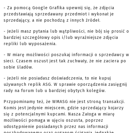
- Za pomocą Google Grafika upewnij się, że zdjęcia
przedstawiają sprzedawany przedmiot i wykonał je
sprzedający, a nie pochodzą z innych źródeł.
- Jeżeli masz pytania lub wątpliwości, nie bój się prosić o
bardziej szczegółowy opis i/lub wyraźniejsze zdjęcia
repliki lub wyposażenia.
- W miarę możliwości poszukaj informacji o sprzedawcy w
sieci. Czasem oszust jest tak zuchwały, że nie zaciera po
sobie śladów.
- Jeżeli nie posiadasz doświadczenia, to nie kupuj
używanych replik ASG. W sprawie oporządzenia zasięgnij
rady na forum lub u bardziej obytych kolegów.
Przypominamy też, że WMASG nie jest stroną transakcji.
Komis jest jedynie miejscem, gdzie sprzedający kojarzy
się z potencjalnymi kupcami. Nasza Załoga w miarę
możliwości pomaga w ujęciu oszusta, poprzez
udostępnienie posiadanych przez nas informacji
poszkodowanemu oraz organom ścigania, jednakże