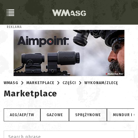
REKLAMA
WMASG
MARKETPLACE
CZĘŚCI
WYKONAM/ZLECĘ
Marketplace
AEG/AEP/TW
GAZOWE
SPRĘŻYNOWE
MUNDUR I O
Search phrase