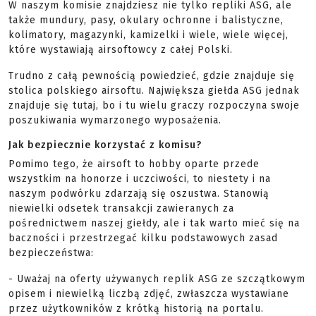
W naszym komisie znajdziesz nie tylko repliki ASG, ale
także mundury, pasy, okulary ochronne i balistyczne,
kolimatory, magazynki, kamizelki i wiele, wiele więcej,
które wystawiają airsoftowcy z całej Polski.
Trudno z całą pewnością powiedzieć, gdzie znajduje się
stolica polskiego airsoftu. Największa giełda ASG jednak
znajduje się tutaj, bo i tu wielu graczy rozpoczyna swoje
poszukiwania wymarzonego wyposażenia.
Jak bezpiecznie korzystać z komisu?
Pomimo tego, że airsoft to hobby oparte przede
wszystkim na honorze i uczciwości, to niestety i na
naszym podwórku zdarzają się oszustwa. Stanowią
niewielki odsetek transakcji zawieranych za
pośrednictwem naszej giełdy, ale i tak warto mieć się na
baczności i przestrzegać kilku podstawowych zasad
bezpieczeństwa:
- Uważaj na oferty używanych replik ASG ze szczątkowym
opisem i niewielką liczbą zdjęć, zwłaszcza wystawiane
przez użytkowników z krótką historią na portalu.