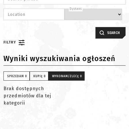
Dystans
Location
SEARCH
FILTRY
Wyniki wyszukiwania ogłoszeń
SPRZEDAM
0
KUPIĘ
0
WYKONAM/ZLECĘ
0
Brak dostępnych
przedmiotów dla tej
kategorii