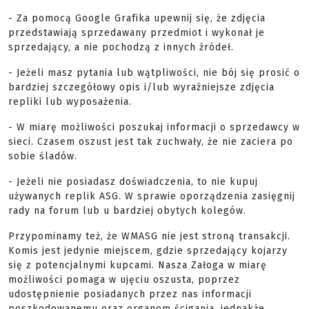
- Za pomocą Google Grafika upewnij się, że zdjęcia
przedstawiają sprzedawany przedmiot i wykonał je
sprzedający, a nie pochodzą z innych źródeł.
- Jeżeli masz pytania lub wątpliwości, nie bój się prosić o
bardziej szczegółowy opis i/lub wyraźniejsze zdjęcia
repliki lub wyposażenia.
- W miarę możliwości poszukaj informacji o sprzedawcy w
sieci. Czasem oszust jest tak zuchwały, że nie zaciera po
sobie śladów.
- Jeżeli nie posiadasz doświadczenia, to nie kupuj
używanych replik ASG. W sprawie oporządzenia zasięgnij
rady na forum lub u bardziej obytych kolegów.
Przypominamy też, że WMASG nie jest stroną transakcji.
Komis jest jedynie miejscem, gdzie sprzedający kojarzy
się z potencjalnymi kupcami. Nasza Załoga w miarę
możliwości pomaga w ujęciu oszusta, poprzez
udostępnienie posiadanych przez nas informacji
poszkodowanemu oraz organom ścigania, jednakże