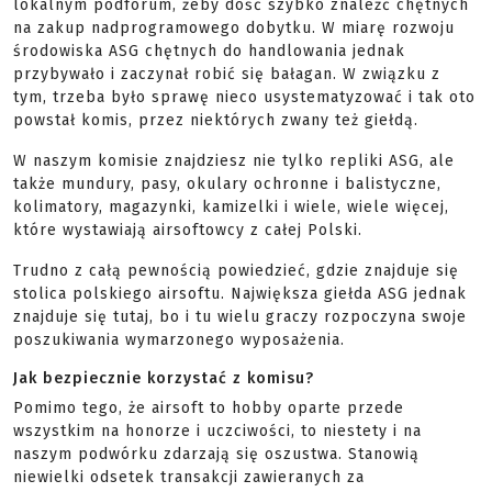
lokalnym podforum, żeby dość szybko znaleźć chętnych
na zakup nadprogramowego dobytku. W miarę rozwoju
środowiska ASG chętnych do handlowania jednak
przybywało i zaczynał robić się bałagan. W związku z
tym, trzeba było sprawę nieco usystematyzować i tak oto
powstał komis, przez niektórych zwany też giełdą.
W naszym komisie znajdziesz nie tylko repliki ASG, ale
także mundury, pasy, okulary ochronne i balistyczne,
kolimatory, magazynki, kamizelki i wiele, wiele więcej,
które wystawiają airsoftowcy z całej Polski.
Trudno z całą pewnością powiedzieć, gdzie znajduje się
stolica polskiego airsoftu. Największa giełda ASG jednak
znajduje się tutaj, bo i tu wielu graczy rozpoczyna swoje
poszukiwania wymarzonego wyposażenia.
Jak bezpiecznie korzystać z komisu?
Pomimo tego, że airsoft to hobby oparte przede
wszystkim na honorze i uczciwości, to niestety i na
naszym podwórku zdarzają się oszustwa. Stanowią
niewielki odsetek transakcji zawieranych za