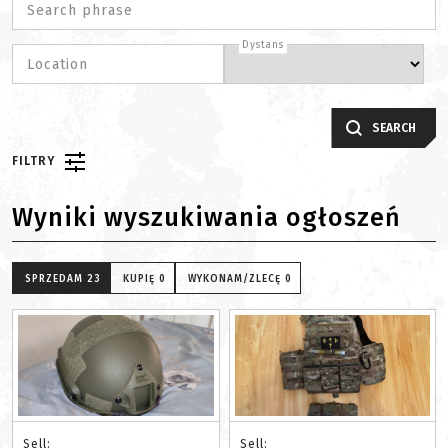
Search phrase
Dystans
Location
SEARCH
FILTRY
Wyniki wyszukiwania ogłoszeń
SPRZEDAM
23
KUPIĘ
0
WYKONAM/ZLECĘ
0
Sell:
Sell: