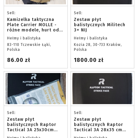
Sell:
Sell:
Kamizelka taktyczna
Zestaw płyt
Plate Carrier MOLLE -
balistycznych Militech
różne modele, hurt od
3+ NIJ
10 szt.
Hełmy i balistyka
Hełmy i balistyka
83-110 Tczewskie Łąki,
Kozia 28, 30-733 Kraków,
Polska
Polska
86.00 zł
1800.00 zł
Sell:
Sell:
Zestaw płyt
Zestaw płyt
balistycznych Raptor
balistycznych Raptor
Tactical 3A 25x30cm
Tactical 3A 28x35 cm
Multicurve
Multicurve