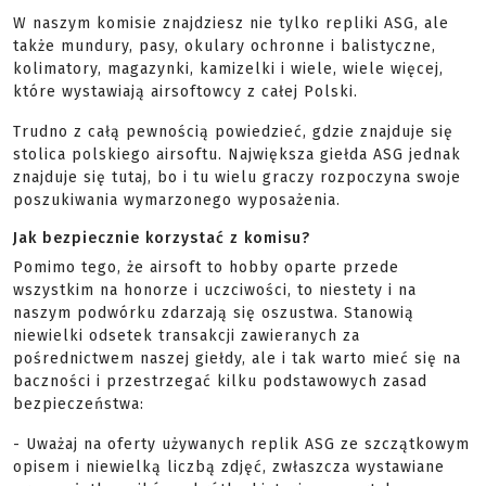
W naszym komisie znajdziesz nie tylko repliki ASG, ale
także mundury, pasy, okulary ochronne i balistyczne,
kolimatory, magazynki, kamizelki i wiele, wiele więcej,
które wystawiają airsoftowcy z całej Polski.
Trudno z całą pewnością powiedzieć, gdzie znajduje się
stolica polskiego airsoftu. Największa giełda ASG jednak
znajduje się tutaj, bo i tu wielu graczy rozpoczyna swoje
poszukiwania wymarzonego wyposażenia.
Jak bezpiecznie korzystać z komisu?
Pomimo tego, że airsoft to hobby oparte przede
wszystkim na honorze i uczciwości, to niestety i na
naszym podwórku zdarzają się oszustwa. Stanowią
niewielki odsetek transakcji zawieranych za
pośrednictwem naszej giełdy, ale i tak warto mieć się na
baczności i przestrzegać kilku podstawowych zasad
bezpieczeństwa:
- Uważaj na oferty używanych replik ASG ze szczątkowym
opisem i niewielką liczbą zdjęć, zwłaszcza wystawiane