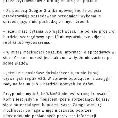
przez użytkowników z krótką historią na portalu.
- Za pomocą Google Grafika upewnij się, że zdjęcia
przedstawiają sprzedawany przedmiot i wykonał je
sprzedający, a nie pochodzą z innych źródeł.
- Jeżeli masz pytania lub wątpliwości, nie bój się prosić o
bardziej szczegółowy opis i/lub wyraźniejsze zdjęcia
repliki lub wyposażenia.
- W miarę możliwości poszukaj informacji o sprzedawcy w
sieci. Czasem oszust jest tak zuchwały, że nie zaciera po
sobie śladów.
- Jeżeli nie posiadasz doświadczenia, to nie kupuj
używanych replik ASG. W sprawie oporządzenia zasięgnij
rady na forum lub u bardziej obytych kolegów.
Przypominamy też, że WMASG nie jest stroną transakcji.
Komis jest jedynie miejscem, gdzie sprzedający kojarzy
się z potencjalnymi kupcami. Nasza Załoga w miarę
możliwości pomaga w ujęciu oszusta, poprzez
udostępnienie posiadanych przez nas informacji