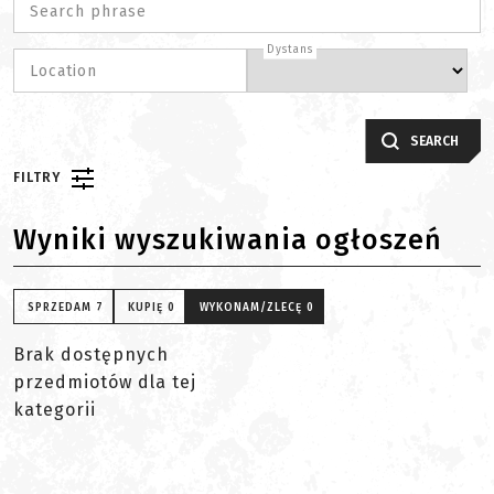
Search phrase
Dystans
Location
SEARCH
FILTRY
Wyniki wyszukiwania ogłoszeń
SPRZEDAM
7
KUPIĘ
0
WYKONAM/ZLECĘ
0
Brak dostępnych
przedmiotów dla tej
kategorii