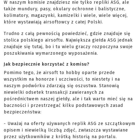
W naszym komisie znajdziesz nie tylko repliki ASG, ale
także mundury, pasy, okulary ochronne i balistyczne,
kolimatory, magazynki, kamizelki i wiele, wiele więcej,
które wystawiają airsoftowcy z całej Polski.
Trudno z całą pewnością powiedzieć, gdzie znajduje się
stolica polskiego airsoftu. Największa giełda ASG jednak
znajduje się tutaj, bo i tu wielu graczy rozpoczyna swoje
poszukiwania wymarzonego wyposażenia.
Jak bezpiecznie korzystać z komisu?
Pomimo tego, że airsoft to hobby oparte przede
wszystkim na honorze i uczciwości, to niestety i na
naszym podwórku zdarzają się oszustwa. Stanowią
niewielki odsetek transakcji zawieranych za
pośrednictwem naszej giełdy, ale i tak warto mieć się na
baczności i przestrzegać kilku podstawowych zasad
bezpieczeństwa:
- Uważaj na oferty używanych replik ASG ze szczątkowym
opisem i niewielką liczbą zdjęć, zwłaszcza wystawiane
przez użytkowników z krótką historią na portalu.