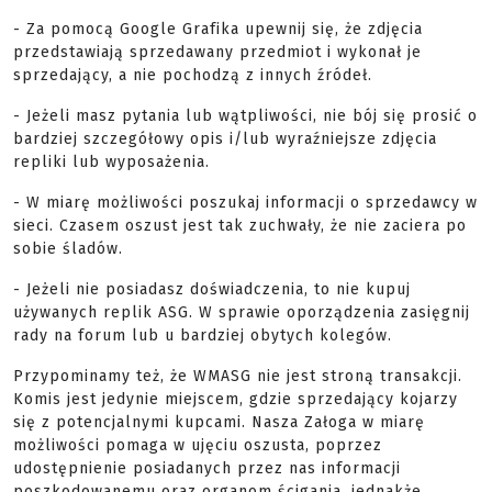
- Za pomocą Google Grafika upewnij się, że zdjęcia
przedstawiają sprzedawany przedmiot i wykonał je
sprzedający, a nie pochodzą z innych źródeł.
- Jeżeli masz pytania lub wątpliwości, nie bój się prosić o
bardziej szczegółowy opis i/lub wyraźniejsze zdjęcia
repliki lub wyposażenia.
- W miarę możliwości poszukaj informacji o sprzedawcy w
sieci. Czasem oszust jest tak zuchwały, że nie zaciera po
sobie śladów.
- Jeżeli nie posiadasz doświadczenia, to nie kupuj
używanych replik ASG. W sprawie oporządzenia zasięgnij
rady na forum lub u bardziej obytych kolegów.
Przypominamy też, że WMASG nie jest stroną transakcji.
Komis jest jedynie miejscem, gdzie sprzedający kojarzy
się z potencjalnymi kupcami. Nasza Załoga w miarę
możliwości pomaga w ujęciu oszusta, poprzez
udostępnienie posiadanych przez nas informacji
poszkodowanemu oraz organom ścigania, jednakże