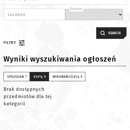
Dystans
Location
SEARCH
FILTRY
Wyniki wyszukiwania ogłoszeń
SPRZEDAM
7
KUPIĘ
0
WYKONAM/ZLECĘ
0
Brak dostępnych
przedmiotów dla tej
kategorii