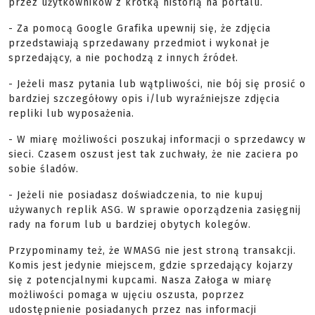
przez użytkowników z krótką historią na portalu.
- Za pomocą Google Grafika upewnij się, że zdjęcia
przedstawiają sprzedawany przedmiot i wykonał je
sprzedający, a nie pochodzą z innych źródeł.
- Jeżeli masz pytania lub wątpliwości, nie bój się prosić o
bardziej szczegółowy opis i/lub wyraźniejsze zdjęcia
repliki lub wyposażenia.
- W miarę możliwości poszukaj informacji o sprzedawcy w
sieci. Czasem oszust jest tak zuchwały, że nie zaciera po
sobie śladów.
- Jeżeli nie posiadasz doświadczenia, to nie kupuj
używanych replik ASG. W sprawie oporządzenia zasięgnij
rady na forum lub u bardziej obytych kolegów.
Przypominamy też, że WMASG nie jest stroną transakcji.
Komis jest jedynie miejscem, gdzie sprzedający kojarzy
się z potencjalnymi kupcami. Nasza Załoga w miarę
możliwości pomaga w ujęciu oszusta, poprzez
udostępnienie posiadanych przez nas informacji