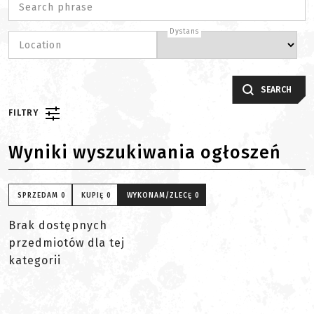
Search phrase
Dystans
Location
SEARCH
FILTRY
Wyniki wyszukiwania ogłoszeń
SPRZEDAM
0
KUPIĘ
0
WYKONAM/ZLECĘ
0
Brak dostępnych
przedmiotów dla tej
kategorii