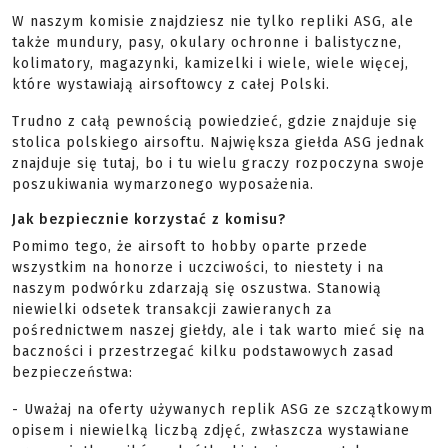
W naszym komisie znajdziesz nie tylko repliki ASG, ale
także mundury, pasy, okulary ochronne i balistyczne,
kolimatory, magazynki, kamizelki i wiele, wiele więcej,
które wystawiają airsoftowcy z całej Polski.
Trudno z całą pewnością powiedzieć, gdzie znajduje się
stolica polskiego airsoftu. Największa giełda ASG jednak
znajduje się tutaj, bo i tu wielu graczy rozpoczyna swoje
poszukiwania wymarzonego wyposażenia.
Jak bezpiecznie korzystać z komisu?
Pomimo tego, że airsoft to hobby oparte przede
wszystkim na honorze i uczciwości, to niestety i na
naszym podwórku zdarzają się oszustwa. Stanowią
niewielki odsetek transakcji zawieranych za
pośrednictwem naszej giełdy, ale i tak warto mieć się na
baczności i przestrzegać kilku podstawowych zasad
bezpieczeństwa:
- Uważaj na oferty używanych replik ASG ze szczątkowym
opisem i niewielką liczbą zdjęć, zwłaszcza wystawiane