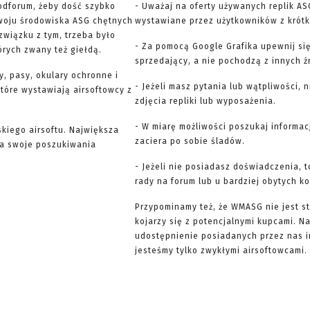
odforum, żeby dość szybko
- Uważaj na oferty używanych replik AS
woju środowiska ASG chętnych
wystawiane przez użytkowników z krótką
związku z tym, trzeba było
- Za pomocą Google Grafika upewnij się
órych zwany też giełdą.
sprzedający, a nie pochodzą z innych ź
y, pasy, okulary ochronne i
- Jeżeli masz pytania lub wątpliwości, 
 które wystawiają airsoftowcy z
zdjęcia repliki lub wyposażenia.
- W miarę możliwości poszukaj informac
skiego airsoftu. Największa
zaciera po sobie śladów.
yna swoje poszukiwania
- Jeżeli nie posiadasz doświadczenia, 
rady na forum lub u bardziej obytych k
Przypominamy też, że WMASG nie jest st
kojarzy się z potencjalnymi kupcami. 
udostępnienie posiadanych przez nas 
jesteśmy tylko zwykłymi airsoftowcami. 