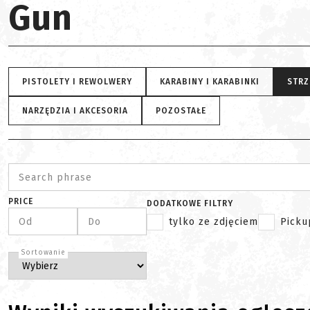
Gun
PISTOLETY I REWOLWERY
KARABINY I KARABINKI
STRZ
NARZĘDZIA I AKCESORIA
POZOSTAŁE
Search phrase
PRICE
DODATKOWE FILTRY
Od
Do
tylko ze zdjęciem
Picku
Sortowanie