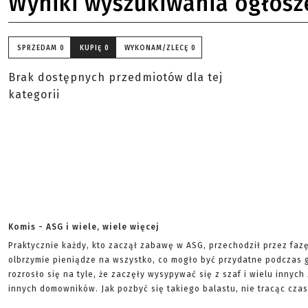
Wyniki wyszukiwania ogłosz
SPRZEDAM
0
KUPIĘ
0
WYKONAM/ZLECĘ
0
Brak dostępnych przedmiotów dla tej
kategorii
Komis - ASG i wiele, wiele więcej
Praktycznie każdy, kto zaczął zabawę w ASG, przechodził przez faz
olbrzymie pieniądze na wszystko, co mogło być przydatne podczas g
rozrosło się na tyle, że zaczęły wysypywać się z szaf i wielu innych
innych domowników. Jak pozbyć się takiego balastu, nie tracąc czas