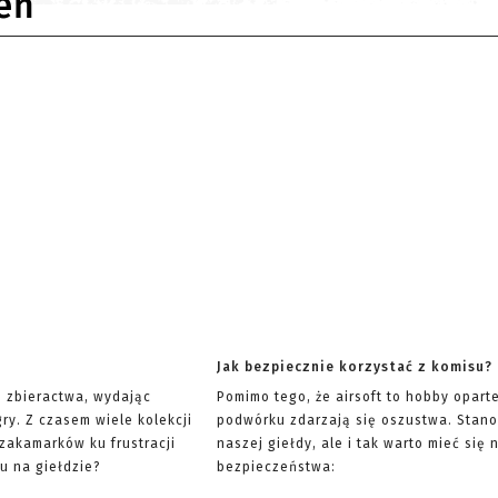
eń
Jak bezpiecznie korzystać z komisu?
ę zbieractwa, wydając
Pomimo tego, że airsoft to hobby opart
ry. Z czasem wiele kolekcji
podwórku zdarzają się oszustwa. Stano
 zakamarków ku frustracji
naszej giełdy, ale i tak warto mieć si
u na giełdzie?
bezpieczeństwa: