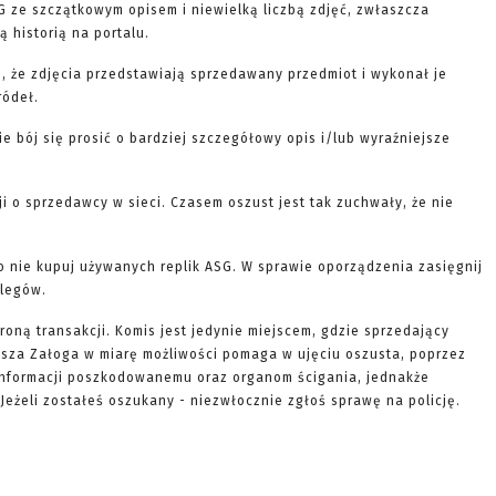
G ze szczątkowym opisem i niewielką liczbą zdjęć, zwłaszcza
 historią na portalu.
, że zdjęcia przedstawiają sprzedawany przedmiot i wykonał je
ródeł.
nie bój się prosić o bardziej szczegółowy opis i/lub wyraźniejsze
ji o sprzedawcy w sieci. Czasem oszust jest tak zuchwały, że nie
to nie kupuj używanych replik ASG. W sprawie oporządzenia zasięgnij
olegów.
roną transakcji. Komis jest jedynie miejscem, gdzie sprzedający
Nasza Załoga w miarę możliwości pomaga w ujęciu oszusta, poprzez
informacji poszkodowanemu oraz organom ścigania, jednakże
Jeżeli zostałeś oszukany - niezwłocznie zgłoś sprawę na policję.