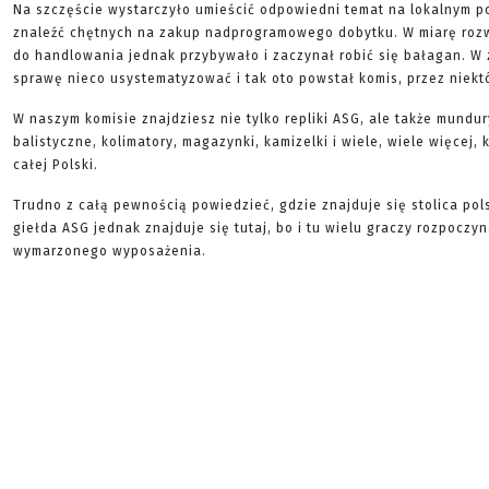
Na szczęście wystarczyło umieścić odpowiedni temat na lokalnym p
znaleźć chętnych na zakup nadprogramowego dobytku. W miarę roz
do handlowania jednak przybywało i zaczynał robić się bałagan. W 
sprawę nieco usystematyzować i tak oto powstał komis, przez niekt
W naszym komisie znajdziesz nie tylko repliki ASG, ale także mundur
balistyczne, kolimatory, magazynki, kamizelki i wiele, wiele więcej,
całej Polski.
Trudno z całą pewnością powiedzieć, gdzie znajduje się stolica pol
giełda ASG jednak znajduje się tutaj, bo i tu wielu graczy rozpocz
wymarzonego wyposażenia.