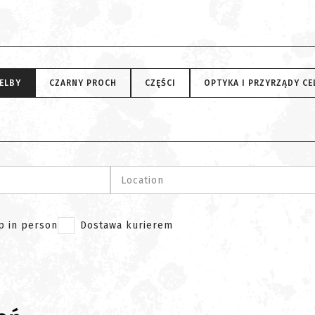
ELBY
CZARNY PROCH
CZĘŚCI
OPTYKA I PRZYRZĄDY C
Location
p in person
Dostawa kurierem