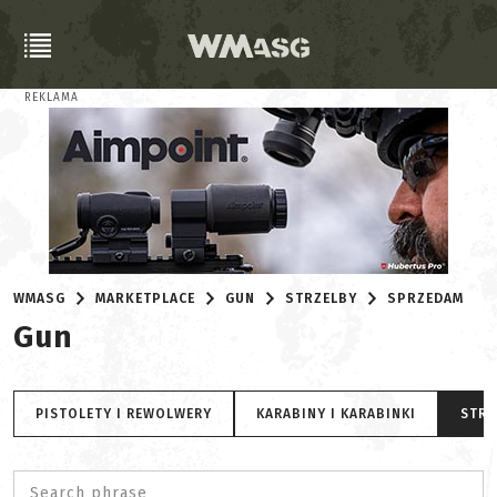
REKLAMA
WMASG
MARKETPLACE
GUN
STRZELBY
SPRZEDAM
Gun
PISTOLETY I REWOLWERY
KARABINY I KARABINKI
STRZ
Search phrase