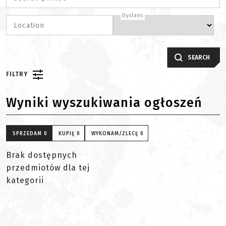
Dystans
Location
SEARCH
FILTRY
Wyniki wyszukiwania ogłoszeń
SPRZEDAM
0
KUPIĘ
0
WYKONAM/ZLECĘ
0
Brak dostępnych
przedmiotów dla tej
kategorii