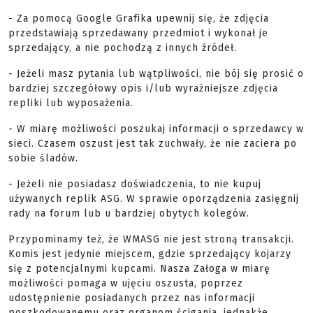
- Za pomocą Google Grafika upewnij się, że zdjęcia
przedstawiają sprzedawany przedmiot i wykonał je
sprzedający, a nie pochodzą z innych źródeł.
- Jeżeli masz pytania lub wątpliwości, nie bój się prosić o
bardziej szczegółowy opis i/lub wyraźniejsze zdjęcia
repliki lub wyposażenia.
- W miarę możliwości poszukaj informacji o sprzedawcy w
sieci. Czasem oszust jest tak zuchwały, że nie zaciera po
sobie śladów.
- Jeżeli nie posiadasz doświadczenia, to nie kupuj
używanych replik ASG. W sprawie oporządzenia zasięgnij
rady na forum lub u bardziej obytych kolegów.
Przypominamy też, że WMASG nie jest stroną transakcji.
Komis jest jedynie miejscem, gdzie sprzedający kojarzy
się z potencjalnymi kupcami. Nasza Załoga w miarę
możliwości pomaga w ujęciu oszusta, poprzez
udostępnienie posiadanych przez nas informacji
poszkodowanemu oraz organom ścigania, jednakże