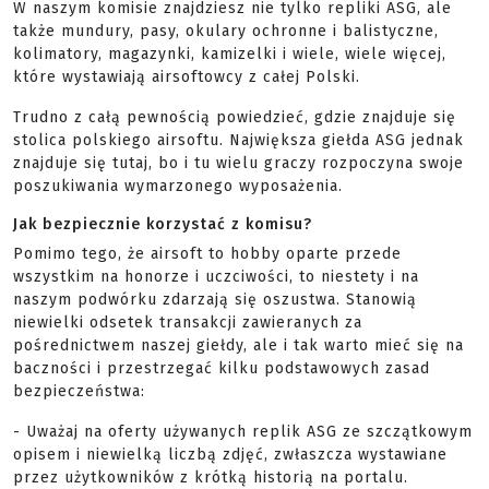
W naszym komisie znajdziesz nie tylko repliki ASG, ale
także mundury, pasy, okulary ochronne i balistyczne,
kolimatory, magazynki, kamizelki i wiele, wiele więcej,
które wystawiają airsoftowcy z całej Polski.
Trudno z całą pewnością powiedzieć, gdzie znajduje się
stolica polskiego airsoftu. Największa giełda ASG jednak
znajduje się tutaj, bo i tu wielu graczy rozpoczyna swoje
poszukiwania wymarzonego wyposażenia.
Jak bezpiecznie korzystać z komisu?
Pomimo tego, że airsoft to hobby oparte przede
wszystkim na honorze i uczciwości, to niestety i na
naszym podwórku zdarzają się oszustwa. Stanowią
niewielki odsetek transakcji zawieranych za
pośrednictwem naszej giełdy, ale i tak warto mieć się na
baczności i przestrzegać kilku podstawowych zasad
bezpieczeństwa:
- Uważaj na oferty używanych replik ASG ze szczątkowym
opisem i niewielką liczbą zdjęć, zwłaszcza wystawiane
przez użytkowników z krótką historią na portalu.