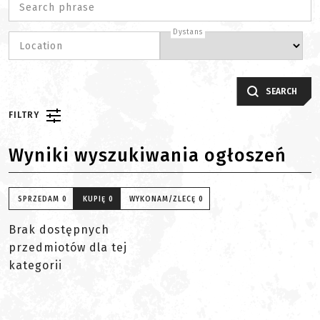
Search phrase
Dystans
Location
SEARCH
FILTRY
Wyniki wyszukiwania ogłoszeń
SPRZEDAM
0
KUPIĘ
0
WYKONAM/ZLECĘ
0
Brak dostępnych
przedmiotów dla tej
kategorii