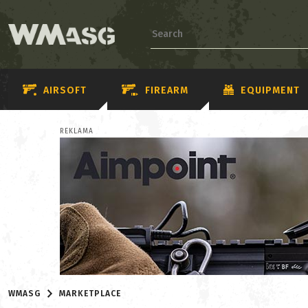
AIRSOFT
FIREARM
EQUIPMENT
REKLAMA
WMASG
MARKETPLACE