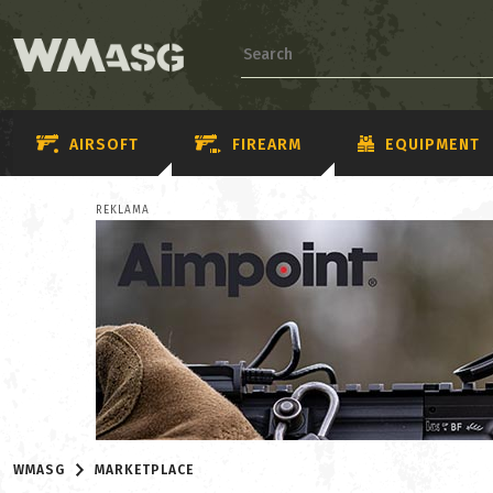
AIRSOFT
FIREARM
EQUIPMENT
REKLAMA
WMASG
MARKETPLACE