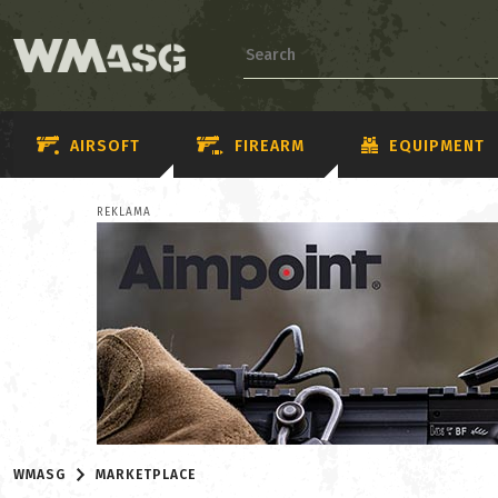
AIRSOFT
FIREARM
EQUIPMENT
REKLAMA
WMASG
MARKETPLACE