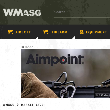
AIRSOFT
FIREARM
EQUIPMENT
REKLAMA
WMASG
MARKETPLACE