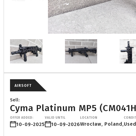
AIRSOFT
Sell:
Cyma Platinum MP5 (CM041H)
OFFER ADDED:
VALID UNTIL
LOCATION
CONDI
Wrocław, Poland,
Use
10-09-2025
10-09-2026