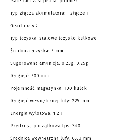
Materiał czasopisma: polimer

Typ złącza akumulatora:	Złącze T

Gearbox: v.2

Typ łożyska: stalowe łożysko kulkowe

Średnica łożyska: 7 mm

Sugerowana amunicja: 0.23g, 0.25g

Długość: 700 mm

Pojemność magazynka: 130 kulek

Długość wewnętrznej lufy: 225 mm

Energia wylotowa: 1,2 J

Prędkość początkowa fps: 340

Średnica wewnętrzna lufy: 6,03 mm
