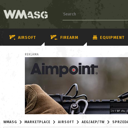
AIRSOFT
FIREARM
EQUIPMENT
REKLAMA
WMASG
MARKETPLACE
AIRSOFT
AEG/AEP/TW
SPRZED