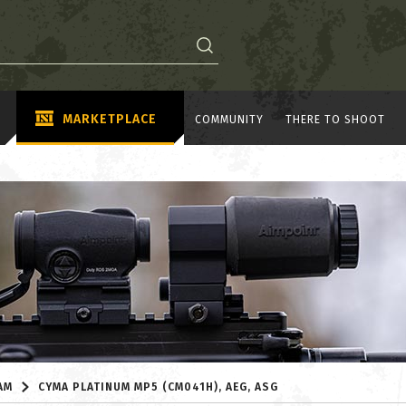
MARKETPLACE
COMMUNITY
THERE TO SHOOT
AM
CYMA PLATINUM MP5 (CM041H), AEG, ASG