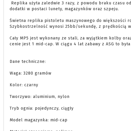
 Replika użyta zaledwie 3 razy, z powodu braku czasu odszedłem z ASG. Stan jak nowy.  Sprzedaję także 
dodatki w postaci lunety, magazynków oraz szpeju. 

Świetna replika pistoletu maszynowego do większości ro
Szybkostrzelność wynosi 25bb/sekundę, z prędkością wy
Cały MP5 jest wykonany ze stali, za wyjątkiem kolby ora
cenie jest 1 mid-cap. W ciągu 4 lat zabawy z ASG to była
Dane techniczne:

Waga: 3280 gramów

Kolor: czarny

Tworzywo: aluminium, nylon

Tryb ognia: pojedynczy, ciągły

Model magazynka: mid-cap
