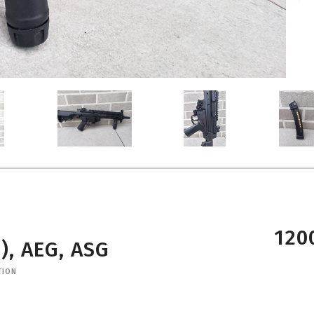
1200
, AEG, ASG
TION
d