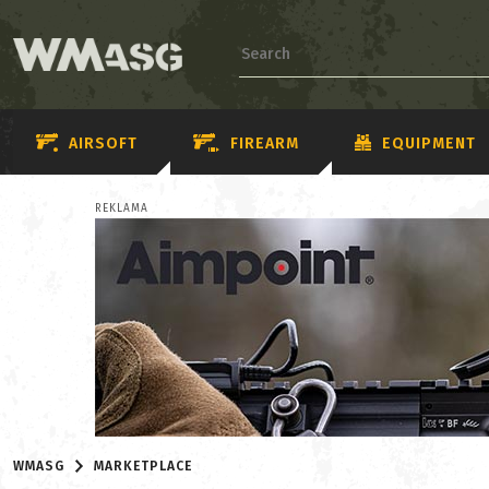
AIRSOFT
FIREARM
EQUIPMENT
REKLAMA
WMASG
MARKETPLACE