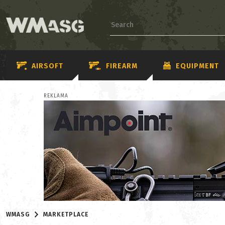
AIRSOFT
FIREARM
EQUIPMENT
REKLAMA
WMASG
MARKETPLACE