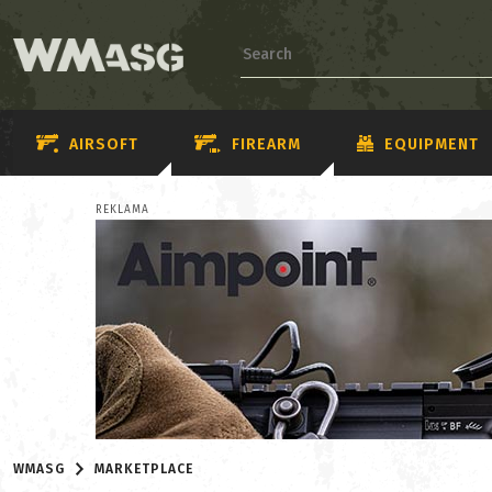
AIRSOFT
FIREARM
EQUIPMENT
REKLAMA
WMASG
MARKETPLACE