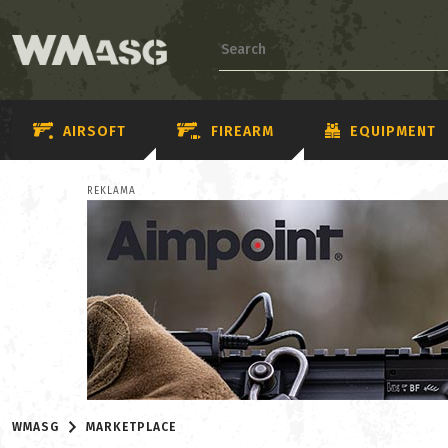
AIRSOFT
FIREARM
EQUIPMENT
REKLAMA
WMASG
MARKETPLACE