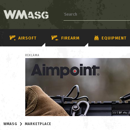
AIRSOFT
FIREARM
EQUIPMENT
REKLAMA
WMASG
MARKETPLACE