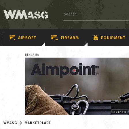
AIRSOFT
FIREARM
EQUIPMENT
REKLAMA
WMASG
MARKETPLACE