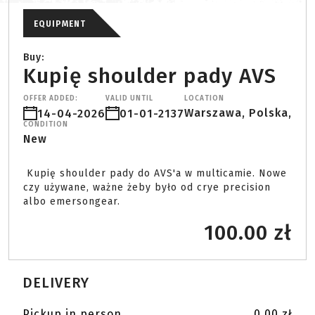
EQUIPMENT
Buy:
Kupię shoulder pady AVS
OFFER ADDED:
VALID UNTIL
LOCATION
Warszawa, Polska,
14-04-2026
01-01-2137
CONDITION
New
 Kupię shoulder pady do AVS'a w multicamie. Nowe 
czy używane, ważne żeby było od crye precision 
albo emersongear. 
100.00 zł
DELIVERY
Pickup in person
0.00 zł