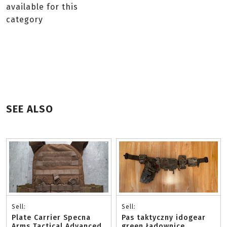
available for this
category
SEE ALSO
Sell:
Sell:
Plate Carrier Specna
Pas taktyczny idogear
Arms Tactical Advanced
green ładownice