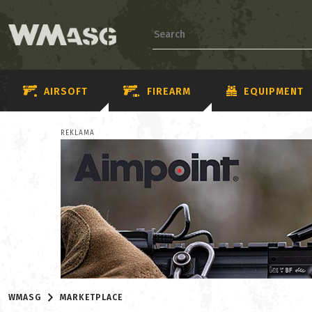
AIRSOFT
FIREARM
EQUIPMENT
REKLAMA
WMASG
MARKETPLACE