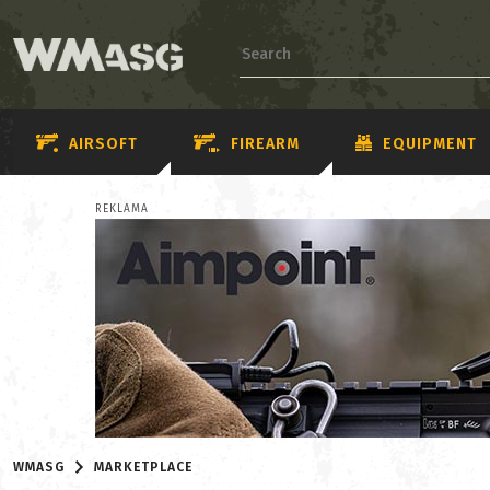
AIRSOFT
FIREARM
EQUIPMENT
REKLAMA
WMASG
MARKETPLACE