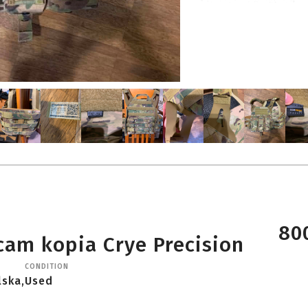
800
cam kopia Crye Precision
CONDITION
lska,
Used