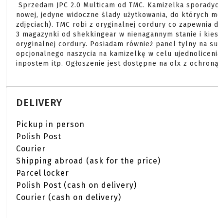
 Sprzedam JPC 2.0 Multicam od TMC. Kamizelka sporadycznie używana, rzepy są nadal bardzo mocne jak w 
nowej, jedyne widoczne ślady użytkowania, do których m
zdjęciach). TMC robi z oryginalnej cordury co zapewnia 
3 magazynki od shekkingear w nienagannym stanie i kies
oryginalnej cordury. Posiadam również panel tylny na su
opcjonalnego naszycia na kamizelkę w celu ujednolicenia
inpostem itp. Ogłoszenie jest dostępne na olx z ochron
DELIVERY
Pickup in person
Polish Post
Courier
Shipping abroad (ask for the price)
Parcel locker
Polish Post (cash on delivery)
Courier (cash on delivery)