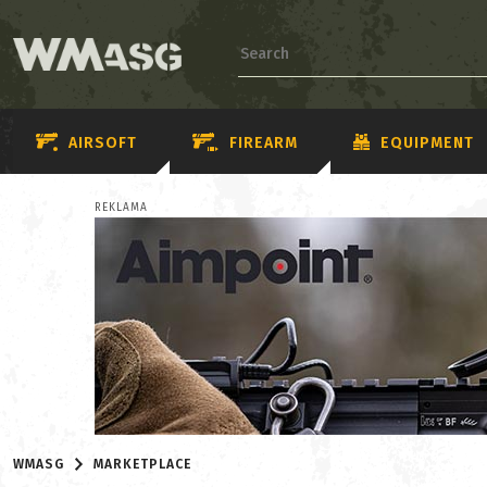
AIRSOFT
FIREARM
EQUIPMENT
REKLAMA
WMASG
MARKETPLACE