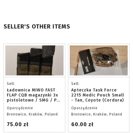
SELLER'S OTHER ITEMS
Sell:
Sell:
Ładownica MIWO FAST
Apteczka Task Force
FLAP CQB magazynki 3x
2215 Medic Pouch Small
pistoletowe / SMG / PM
- Tan, Coyote (Cordura)
MultiCam Tropic z
Oporządzenie
Oporządzenie
wkładkami kydex
Bronowice, Kraków, Poland
Bronowice, Kraków, Poland
Cordura
75.00 zł
60.00 zł