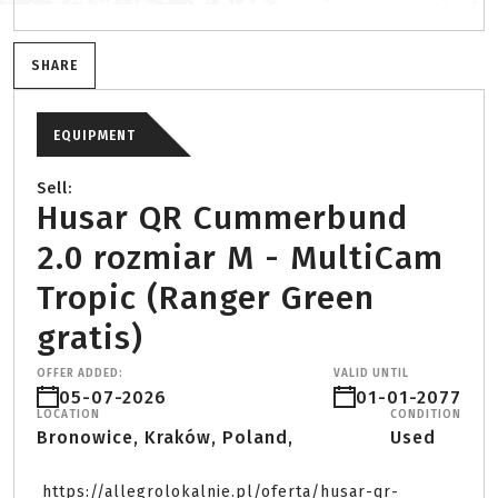
SHARE
EQUIPMENT
Sell:
Husar QR Cummerbund
2.0 rozmiar M - MultiCam
Tropic (Ranger Green
gratis)
OFFER ADDED:
VALID UNTIL
05-07-2026
01-01-2077
LOCATION
CONDITION
Bronowice, Kraków, Poland,
Used
 https://allegrolokalnie.pl/oferta/husar-qr-