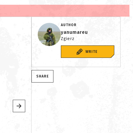
AUTHOR
yanumareu
Zgierz
WRITE
SHARE