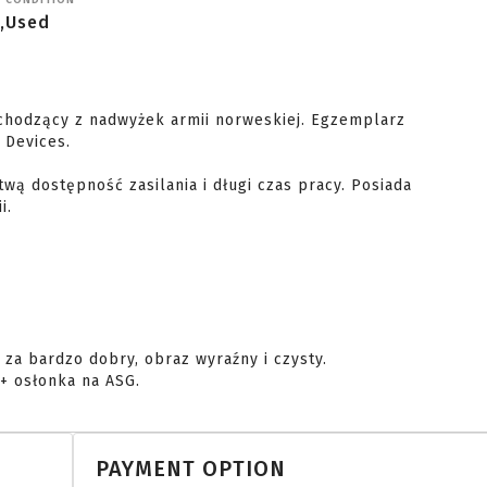
CONDITION
,
Used
chodzący z nadwyżek armii norweskiej. Egzemplarz 
Devices.

twą dostępność zasilania i długi czas pracy. Posiada 
.

za bardzo dobry, obraz wyraźny i czysty.

+ osłonka na ASG. 
PAYMENT OPTION