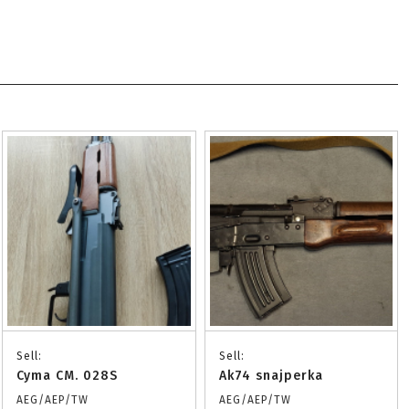
Sell:
Sell:
Cyma CM. 028S
Ak74 snajperka
AEG/AEP/TW
AEG/AEP/TW