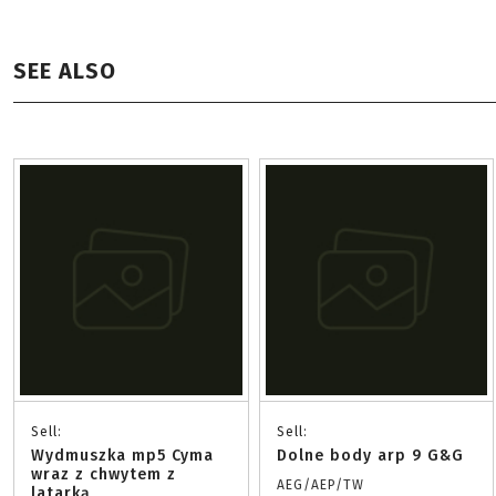
SEE ALSO
Sell:
Sell:
Wydmuszka mp5 Cyma
Dolne body arp 9 G&G
wraz z chwytem z
AEG/AEP/TW
latarką