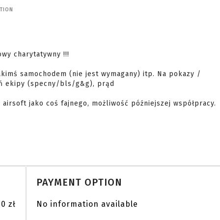
TION
y charytatywny !!! 

akimś samochodem (nie jest wymagany) itp. Na pokazy / 
ń ekipy (specny/bls/g&g), prąd

airsoft jako coś fajnego, możliwość późniejszej współpracy.

PAYMENT OPTION
00 zł
No information available