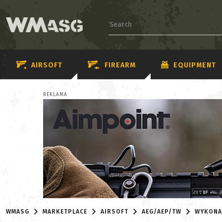
AIRSOFT
FIREARM
EQUIPMENT
REKLAMA
WMASG
MARKETPLACE
AIRSOFT
AEG/AEP/TW
WYKONA