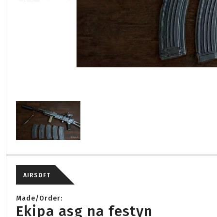
AIRSOFT
Made/Order:
Ekipa asg na festyn