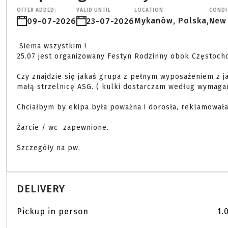
OFFER ADDED:
VALID UNTIL
LOCATION
CONDI
Mykanów, Polska,
New
09-07-2026
23-07-2026
 Siema wszystkim !

25.07 jest organizowany Festyn Rodzinny obok Częstochow
Czy znajdzie się jakaś grupa z pełnym wyposażeniem z j
małą strzelnicę ASG. ( kulki dostarczam według wymaga
Chciałbym by ekipa była poważna i dorosła, reklamowała 
Żarcie / wc  zapewnione.

Szczegóły na pw. 
DELIVERY
Pickup in person
1.