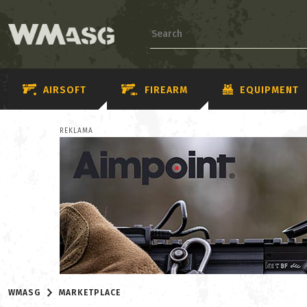
AIRSOFT
FIREARM
EQUIPMENT
REKLAMA
WMASG
MARKETPLACE