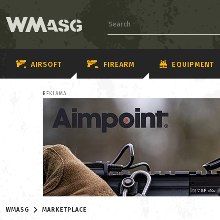
AIRSOFT
FIREARM
EQUIPMENT
REKLAMA
WMASG
MARKETPLACE