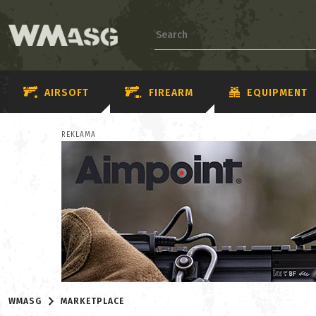
AIRSOFT
FIREARM
EQUIPMENT
REKLAMA
WMASG
MARKETPLACE