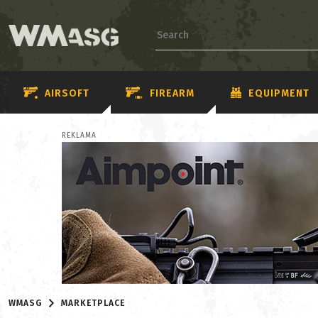
AIRSOFT
FIREARM
EQUIPMENT
REKLAMA
WMASG
MARKETPLACE