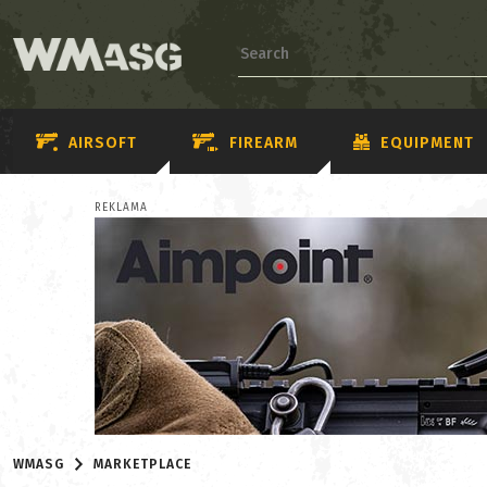
AIRSOFT
FIREARM
EQUIPMENT
REKLAMA
WMASG
MARKETPLACE