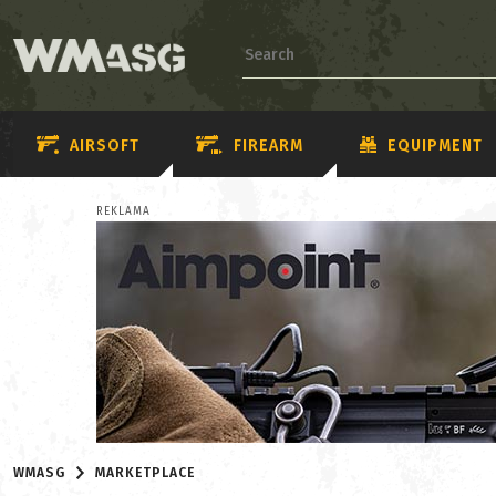
AIRSOFT
FIREARM
EQUIPMENT
REKLAMA
WMASG
MARKETPLACE