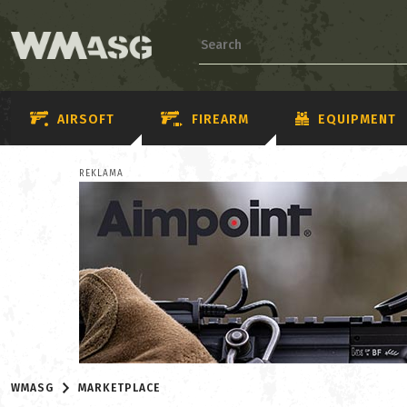
AIRSOFT
FIREARM
EQUIPMENT
REKLAMA
WMASG
MARKETPLACE