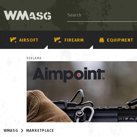
AIRSOFT
FIREARM
EQUIPMENT
REKLAMA
WMASG
MARKETPLACE