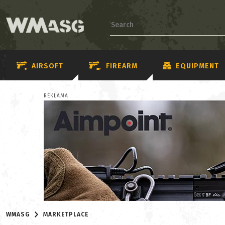
AIRSOFT
FIREARM
EQUIPMENT
REKLAMA
WMASG
MARKETPLACE