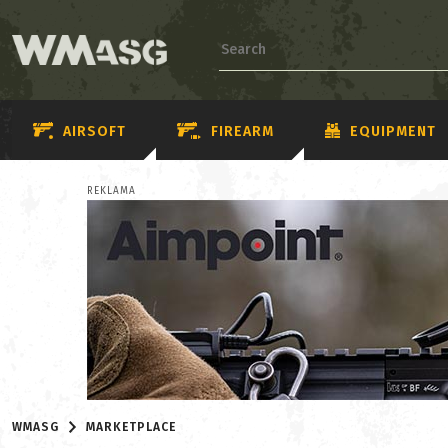
AIRSOFT
FIREARM
EQUIPMENT
REKLAMA
WMASG
MARKETPLACE