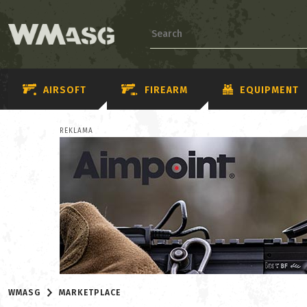
AIRSOFT
FIREARM
EQUIPMENT
REKLAMA
WMASG
MARKETPLACE