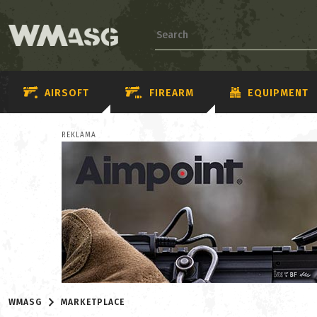
AIRSOFT
FIREARM
EQUIPMENT
REKLAMA
WMASG
MARKETPLACE