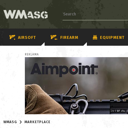
AIRSOFT
FIREARM
EQUIPMENT
REKLAMA
WMASG
MARKETPLACE