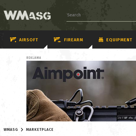
AIRSOFT
FIREARM
EQUIPMENT
REKLAMA
WMASG
MARKETPLACE