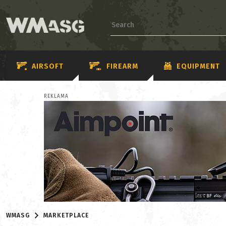
AIRSOFT
FIREARM
EQUIPMENT
REKLAMA
WMASG
MARKETPLACE