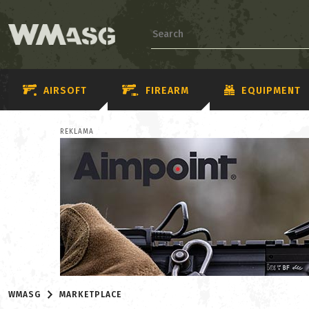
AIRSOFT
FIREARM
EQUIPMENT
REKLAMA
WMASG
MARKETPLACE