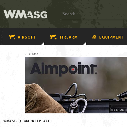
AIRSOFT
FIREARM
EQUIPMENT
REKLAMA
WMASG
MARKETPLACE